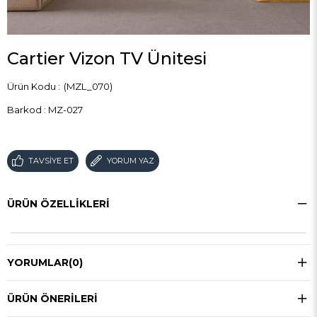
Cartier Vizon TV Ünitesi
(MZL_070)
Barkod
:
MZ-027
TAVSIYE ET
YORUM YAZ
ÜRÜN ÖZELLIKLERI
YORUMLAR
(0)
ÜRÜN ÖNERILERI