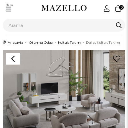
Menu
0
Anasayfa
Oturma Odası
Koltuk Takımı
Dallas Koltuk Takımı