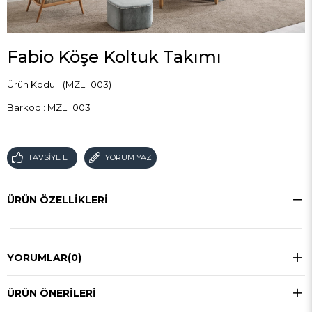
Fabio Köşe Koltuk Takımı
(MZL_003)
Barkod
:
MZL_003
TAVSIYE ET
YORUM YAZ
ÜRÜN ÖZELLIKLERI
YORUMLAR
(0)
ÜRÜN ÖNERILERI