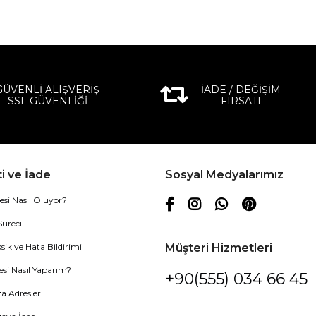
GÜVENLİ ALIŞVERİŞ
İADE / DEĞİŞİM
SSL GÜVENLİĞİ
FIRSATI
i ve İade
Sosyal Medyalarımız
esi Nasıl Oluyor?
Süreci
sik ve Hata Bildirimi
Müşteri Hizmetleri
esi Nasıl Yaparım?
+90(555) 034 66 45
 Adresleri