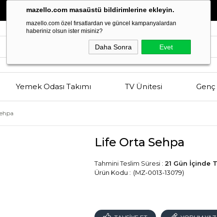
Estetik
ve
Kalitenin
Buluşma Noktası
mazello.com masaüstü bildirimlerine ekleyin.
mazello.com özel fırsatlardan ve güncel kampanyalardan
haberiniz olsun ister misiniz?
Daha Sonra
Evet
Yemek Odası Takımı
TV Ünitesi
Genç 
Sehpa
Life Orta Sehpa
Tahmini Teslim Süresi
:
21 Gün İçinde 
(MZ-0013-13079)