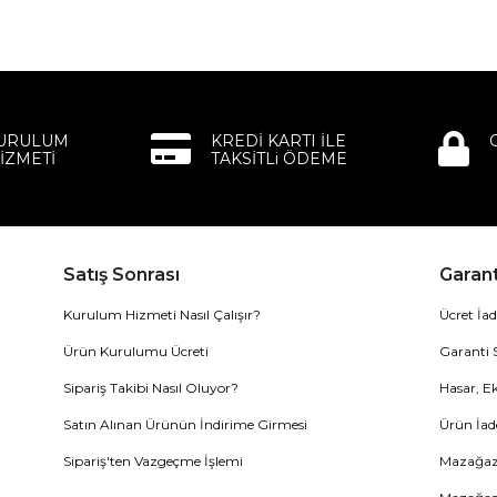
KURULUM
KREDİ KARTI İLE
İZMETİ
TAKSİTLi ÖDEME
Satış Sonrası
Garant
Kurulum Hizmeti Nasıl Çalışır?
Ücret İad
Ürün Kurulumu Ücreti
Garanti 
Sipariş Takibi Nasıl Oluyor?
Hasar, Ek
Satın Alınan Ürünün İndirime Girmesi
Ürün İad
Sipariş'ten Vazgeçme İşlemi
Mazağaza