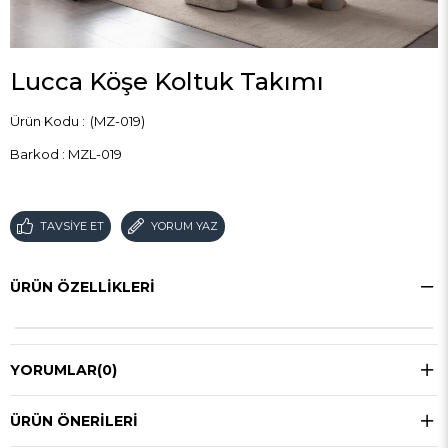
Lucca Köşe Koltuk Takımı
(MZ-019)
Barkod
:
MZL-019
TAVSIYE ET
YORUM YAZ
ÜRÜN ÖZELLIKLERI
YORUMLAR
(0)
ÜRÜN ÖNERILERI