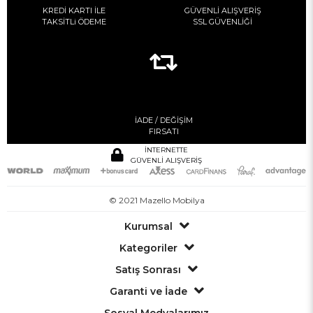
KREDİ KARTI İLE
GÜVENLİ ALIŞVERİŞ
TAKSİTLi ÖDEME
SSL GÜVENLİĞİ
İADE / DEĞİŞİM
FIRSATI
İNTERNETTE
GÜVENLİ ALIŞVERİŞ
© 2021 Mazello Mobilya
Kurumsal
Kategoriler
Satış Sonrası
Garanti ve İade
Sosyal Medyalarımız