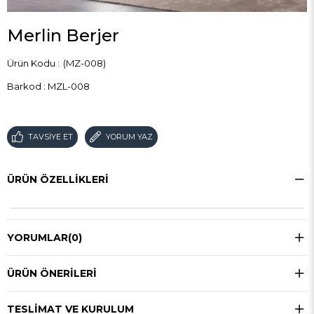
Merlin Berjer
(MZ-008)
Barkod
:
MZL-008
TAVSIYE ET
YORUM YAZ
ÜRÜN ÖZELLIKLERI
YORUMLAR
(0)
ÜRÜN ÖNERILERI
TESLIMAT VE KURULUM