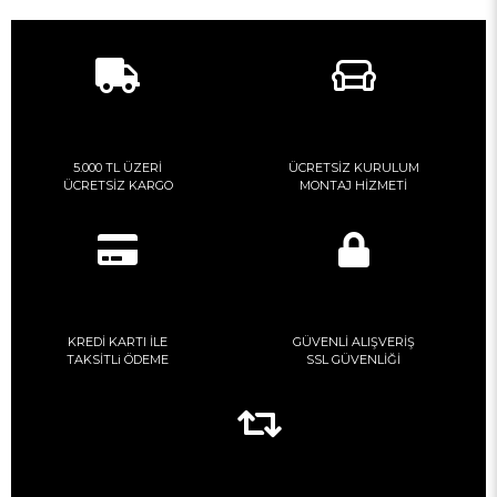
5.000 TL ÜZERİ
ÜCRETSİZ KURULUM
ÜCRETSİZ KARGO
MONTAJ HİZMETİ
KREDİ KARTI İLE
GÜVENLİ ALIŞVERİŞ
TAKSİTLi ÖDEME
SSL GÜVENLİĞİ