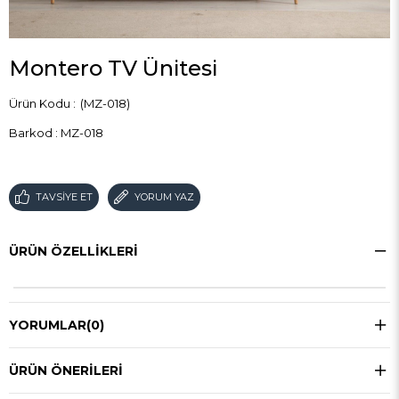
Montero TV Ünitesi
(MZ-018)
Barkod
:
MZ-018
TAVSIYE ET
YORUM YAZ
ÜRÜN ÖZELLIKLERI
YORUMLAR
(0)
ÜRÜN ÖNERILERI