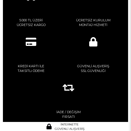
5.000 TL ÜZERİ
ÜCRETSİZ KURULUM
ÜCRETSİZ KARGO
MONTAJ HİZMETİ
KREDİ KARTI İLE
GÜVENLİ ALIŞVERİŞ
TAKSİTLi ÖDEME
SSL GÜVENLİĞİ
İADE / DEĞİŞİM
FIRSATI
İNTERNETTE
GÜVENLİ ALIŞVERİŞ