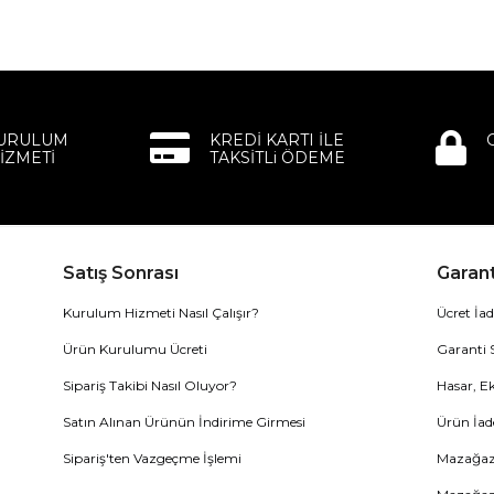
KURULUM
KREDİ KARTI İLE
İZMETİ
TAKSİTLi ÖDEME
Satış Sonrası
Garant
Kurulum Hizmeti Nasıl Çalışır?
Ücret İad
Ürün Kurulumu Ücreti
Garanti 
Sipariş Takibi Nasıl Oluyor?
Hasar, Ek
Satın Alınan Ürünün İndirime Girmesi
Ürün İad
Sipariş'ten Vazgeçme İşlemi
Mazağaza