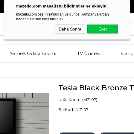
Estetik
ve
Kalitenin
Buluşma Noktası
mazello.com masaüstü bildirimlerine ekleyin.
mazello.com özel fırsatlardan ve güncel kampanyalardan
haberiniz olsun ister misiniz?
Daha Sonra
Evet
Yemek Odası Takımı
TV Ünitesi
Genç 
Tesla Black Bronze T
(MZ-07)
Barkod
:
MZ-07