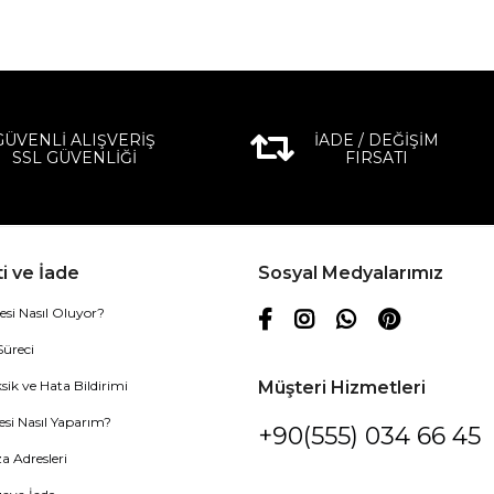
GÜVENLİ ALIŞVERİŞ
İADE / DEĞİŞİM
SSL GÜVENLİĞİ
FIRSATI
i ve İade
Sosyal Medyalarımız
esi Nasıl Oluyor?
Süreci
sik ve Hata Bildirimi
Müşteri Hizmetleri
esi Nasıl Yaparım?
+90(555) 034 66 45
 Adresleri