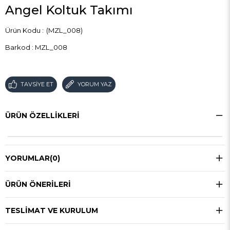
Angel Koltuk Takımı
(MZL_008)
Barkod
:
MZL_008
TAVSIYE ET
YORUM YAZ
ÜRÜN ÖZELLIKLERI
YORUMLAR
(0)
ÜRÜN ÖNERILERI
TESLIMAT VE KURULUM