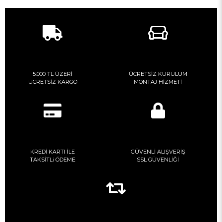
5.000 TL ÜZERİ
ÜCRETSİZ KURULUM
ÜCRETSİZ KARGO
MONTAJ HİZMETİ
KREDİ KARTI İLE
GÜVENLİ ALIŞVERİŞ
TAKSİTLi ÖDEME
SSL GÜVENLİĞİ