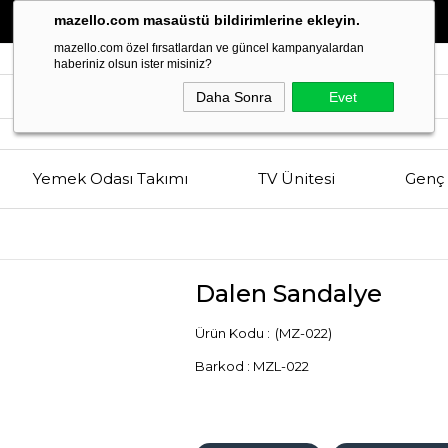
Estetik
ve
Kalitenin
Buluşma Noktası
mazello.com masaüstü bildirimlerine ekleyin.
mazello.com özel fırsatlardan ve güncel kampanyalardan
haberiniz olsun ister misiniz?
Daha Sonra
Evet
Yemek Odası Takımı
TV Ünitesi
Genç 
Dalen Sandalye
(MZ-022)
Barkod
:
MZL-022