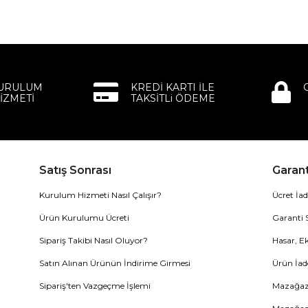
KURULUM
KREDİ KARTI İLE
İZMETİ
TAKSİTLi ÖDEME
Satış Sonrası
Garant
Kurulum Hizmeti Nasıl Çalışır?
Ücret İad
Ürün Kurulumu Ücreti
Garanti 
Sipariş Takibi Nasıl Oluyor?
Hasar, Ek
Satın Alınan Ürünün İndirime Girmesi
Ürün İad
Sipariş'ten Vazgeçme İşlemi
Mazağaza