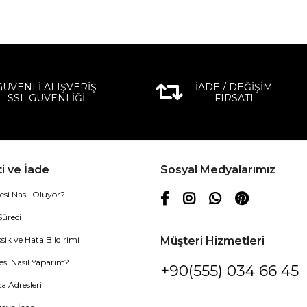
GÜVENLİ ALIŞVERİŞ
İADE / DEĞİŞİM
SSL GÜVENLİĞİ
FIRSATI
i ve İade
Sosyal Medyalarımız
esi Nasıl Oluyor?
Süreci
sik ve Hata Bildirimi
Müşteri Hizmetleri
esi Nasıl Yaparım?
+90(555) 034 66 45
 Adresleri