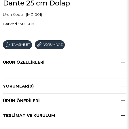
Dante 25 cm Dolap
(MZ-001)
Barkod
:
MZL-001
TAVSIYE ET
YORUM YAZ
ÜRÜN ÖZELLIKLERI
YORUMLAR
(0)
ÜRÜN ÖNERILERI
TESLIMAT VE KURULUM