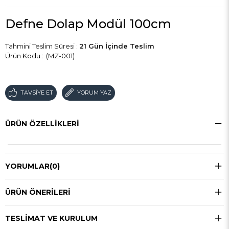
Defne Dolap Modül 100cm
Tahmini Teslim Süresi
:
21 Gün İçinde Teslim
(MZ-001)
TAVSIYE ET
YORUM YAZ
ÜRÜN ÖZELLIKLERI
YORUMLAR
(0)
ÜRÜN ÖNERILERI
TESLIMAT VE KURULUM