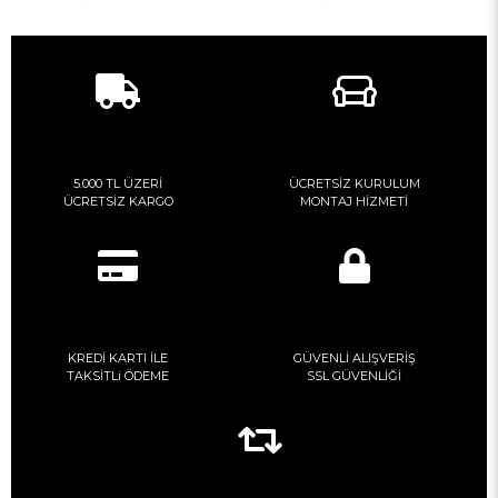
5.000 TL ÜZERİ
ÜCRETSİZ KURULUM
ÜCRETSİZ KARGO
MONTAJ HİZMETİ
KREDİ KARTI İLE
GÜVENLİ ALIŞVERİŞ
TAKSİTLi ÖDEME
SSL GÜVENLİĞİ