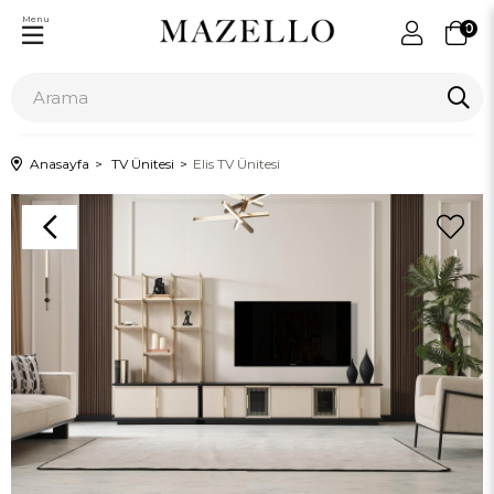
Menu
0
Anasayfa
TV Ünitesi
Elis TV Ünitesi