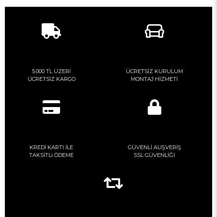
5.000 TL ÜZERİ
ÜCRETSİZ KURULUM
ÜCRETSİZ KARGO
MONTAJ HİZMETİ
KREDİ KARTI İLE
GÜVENLİ ALIŞVERİŞ
TAKSİTLi ÖDEME
SSL GÜVENLİĞİ