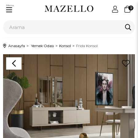
Menu
0
Anasayfa
Yemek Odası
Konsol
Frida Konsol