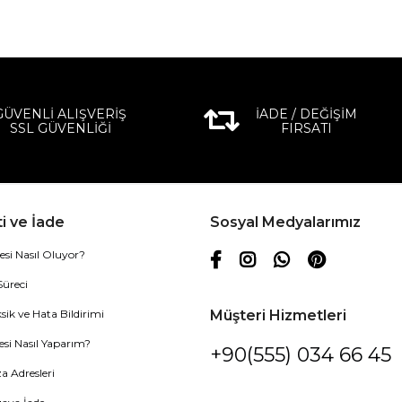
GÜVENLİ ALIŞVERİŞ
İADE / DEĞİŞİM
SSL GÜVENLİĞİ
FIRSATI
i ve İade
Sosyal Medyalarımız
esi Nasıl Oluyor?
Süreci
sik ve Hata Bildirimi
Müşteri Hizmetleri
esi Nasıl Yaparım?
+90(555) 034 66 45
 Adresleri