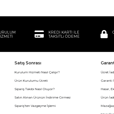
KURULUM
KREDİ KARTI İLE
İZMETİ
TAKSİTLi ÖDEME
Satış Sonrası
Garant
Kurulum Hizmeti Nasıl Çalışır?
Ücret İad
Ürün Kurulumu Ücreti
Garanti 
Sipariş Takibi Nasıl Oluyor?
Hasar, Ek
Satın Alınan Ürünün İndirime Girmesi
Ürün İad
Sipariş'ten Vazgeçme İşlemi
Mazağaza