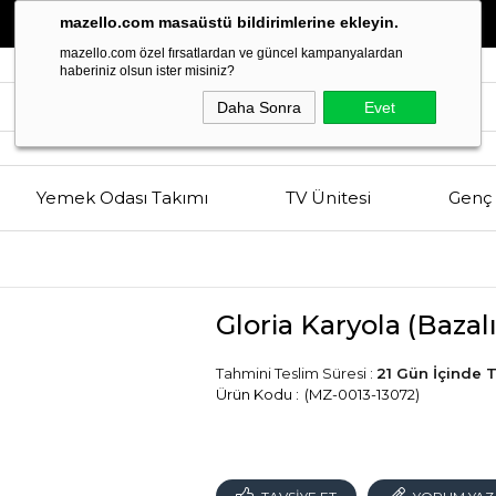
Estetik
ve
Kalitenin
Buluşma Noktası
mazello.com masaüstü bildirimlerine ekleyin.
mazello.com özel fırsatlardan ve güncel kampanyalardan
haberiniz olsun ister misiniz?
Daha Sonra
Evet
Yemek Odası Takımı
TV Ünitesi
Genç 
Gloria Karyola (Bazalı
Tahmini Teslim Süresi
:
21 Gün İçinde 
(MZ-0013-13072)