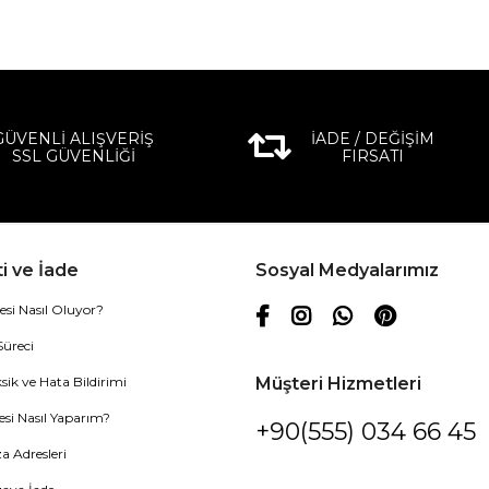
GÜVENLİ ALIŞVERİŞ
İADE / DEĞİŞİM
SSL GÜVENLİĞİ
FIRSATI
i ve İade
Sosyal Medyalarımız
esi Nasıl Oluyor?
Süreci
sik ve Hata Bildirimi
Müşteri Hizmetleri
esi Nasıl Yaparım?
+90(555) 034 66 45
 Adresleri