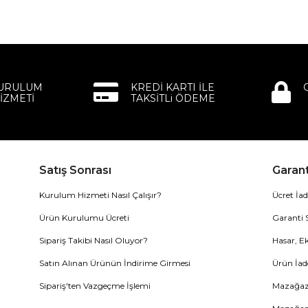
KURULUM
KREDİ KARTI İLE
İZMETİ
TAKSİTLi ÖDEME
Satış Sonrası
Garant
Kurulum Hizmeti Nasıl Çalışır?
Ücret İad
Ürün Kurulumu Ücreti
Garanti 
Sipariş Takibi Nasıl Oluyor?
Hasar, Ek
Satın Alınan Ürünün İndirime Girmesi
Ürün İad
Sipariş'ten Vazgeçme İşlemi
Mazağaza