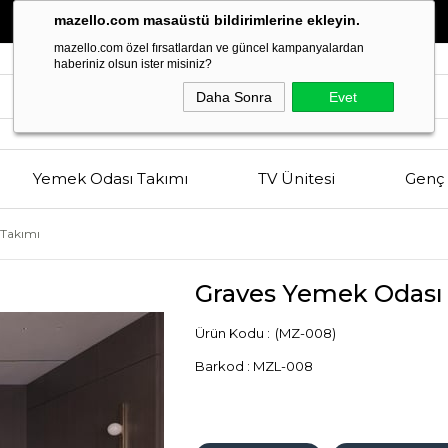
Estetik
ve
Kalitenin
Buluşma Noktası
mazello.com masaüstü bildirimlerine ekleyin.
mazello.com özel fırsatlardan ve güncel kampanyalardan
haberiniz olsun ister misiniz?
Daha Sonra
Evet
Yemek Odası Takımı
TV Ünitesi
Genç 
 Takımı
Graves Yemek Odası
(MZ-008)
Barkod
:
MZL-008