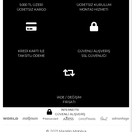
5.000 TL ÜZERİ
ÜCRETSİZ KURULUM
ÜCRETSİZ KARGO
MONTAJ HİZMETİ
KREDİ KARTI İLE
GÜVENLİ ALIŞVERİŞ
TAKSİTLi ÖDEME
SSL GÜVENLİĞİ
İADE / DEĞİŞİM
FIRSATI
İNTERNETTE
GÜVENLİ ALIŞVERİŞ
© 2021 Mazello Mobilya