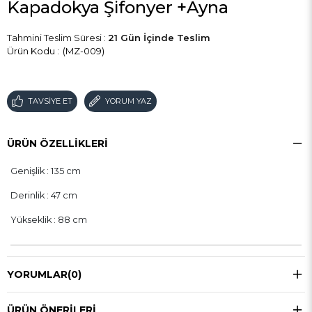
Kapadokya Şifonyer +Ayna
Tahmini Teslim Süresi
:
21 Gün İçinde Teslim
(MZ-009)
TAVSIYE ET
YORUM YAZ
ÜRÜN ÖZELLIKLERI
Genişlik : 135 cm
Derinlik : 47 cm
Yükseklik : 88 cm
YORUMLAR
(0)
ÜRÜN ÖNERILERI