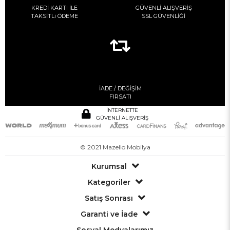
KREDİ KARTI İLE
GÜVENLİ ALIŞVERİŞ
TAKSİTLi ÖDEME
SSL GÜVENLİĞİ
İADE / DEĞİŞİM
FIRSATI
İNTERNETTE
GÜVENLİ ALIŞVERİŞ
© 2021 Mazello Mobilya
Kurumsal
Kategoriler
Satış Sonrası
Garanti ve İade
Sosyal Medyalarımız