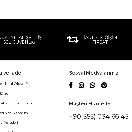
GÜVENLİ ALIŞVERİŞ
İADE / DEĞİŞİM
SSL GÜVENLİĞİ
FIRSATI
i ve İade
Sosyal Medyalarımız
esi Nasıl Oluyor?
Süreci
sik ve Hata Bildirimi
Müşteri Hizmetleri
esi Nasıl Yaparım?
+90(555) 034 66 45
 Adresleri