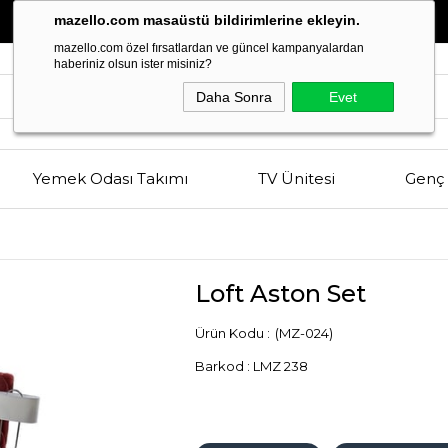
Estetik
ve
Kalitenin
Buluşma Noktası
mazello.com masaüstü bildirimlerine ekleyin.
mazello.com özel fırsatlardan ve güncel kampanyalardan
haberiniz olsun ister misiniz?
Daha Sonra
Evet
Yemek Odası Takımı
TV Ünitesi
Genç 
Loft Aston Set
(MZ-024)
Barkod
:
LMZ 238