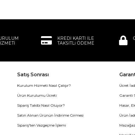
KURULUM
KREDİ KARTI İLE
İZMETİ
TAKSİTLi ÖDEME
Satış Sonrası
Garant
Kurulum Hizmeti Nasıl Çalışır?
Ücret İad
Ürün Kurulumu Ücreti
Garanti 
Sipariş Takibi Nasıl Oluyor?
Hasar, Ek
Satın Alınan Ürünün İndirime Girmesi
Ürün İad
Sipariş'ten Vazgeçme İşlemi
Mazağaza