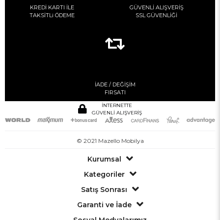
KREDİ KARTI İLE
GÜVENLİ ALIŞVERİŞ
TAKSİTLi ÖDEME
SSL GÜVENLİĞİ
İADE / DEĞİŞİM
FIRSATI
İNTERNETTE
GÜVENLİ ALIŞVERİŞ
© 2021 Mazello Mobilya
Kurumsal
Kategoriler
Satış Sonrası
Garanti ve İade
Sosyal Medyalarımız