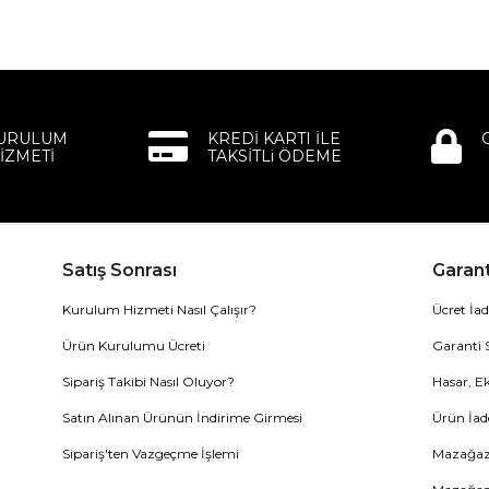
KURULUM
KREDİ KARTI İLE
İZMETİ
TAKSİTLi ÖDEME
Satış Sonrası
Garant
Kurulum Hizmeti Nasıl Çalışır?
Ücret İad
Ürün Kurulumu Ücreti
Garanti 
Sipariş Takibi Nasıl Oluyor?
Hasar, Ek
Satın Alınan Ürünün İndirime Girmesi
Ürün İad
Sipariş'ten Vazgeçme İşlemi
Mazağaza