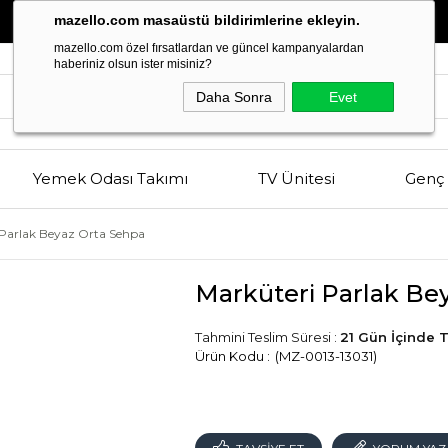
Estetik
ve
Kalitenin
Buluşma Noktası
mazello.com masaüstü bildirimlerine ekleyin.
mazello.com özel fırsatlardan ve güncel kampanyalardan
haberiniz olsun ister misiniz?
Daha Sonra
Evet
Yemek Odası Takımı
TV Ünitesi
Genç 
 Parlak Beyaz Orta Sehpa
Marküteri Parlak Be
Tahmini Teslim Süresi
:
21 Gün İçinde 
(MZ-0013-13031)