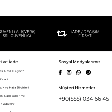
GÜVENLİ ALIŞVERİŞ
İADE / DEĞİŞİM
SSL GÜVENLİĞİ
FIRSATI
i ve İade
Sosyal Medyalarımız
esi Nasıl Oluyor?
Süreci
sik ve Hata Bildirimi
Müşteri Hizmetleri
esi Nasıl Yaparım?
+90(555) 034 66 45
 Adresleri