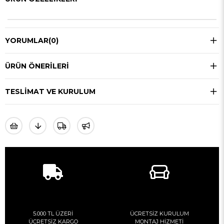
YORUMLAR
(0)
ÜRÜN ÖNERILERI
TESLIMAT VE KURULUM
5.000 TL ÜZERİ
ÜCRETSİZ KURULUM
ÜCRETSİZ KARGO
MONTAJ HİZMETİ