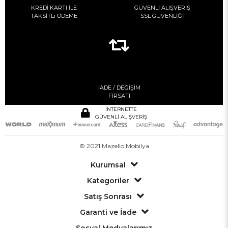
KREDİ KARTI İLE
GÜVENLİ ALIŞVERİŞ
TAKSİTLi ÖDEME
SSL GÜVENLİĞİ
İADE / DEĞİŞİM
FIRSATI
İNTERNETTE
GÜVENLİ ALIŞVERİŞ
© 2021 Mazello Mobilya
Kurumsal
Kategoriler
Satış Sonrası
Garanti ve İade
Sosyal Medyalarımız