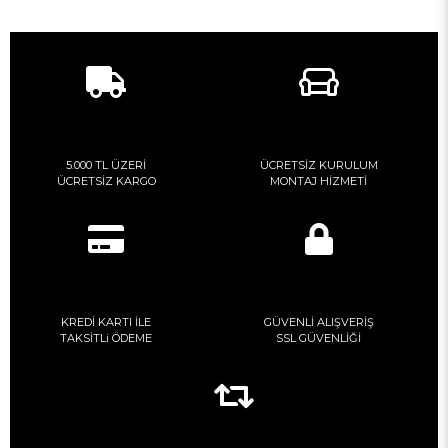
5.000 TL ÜZERİ
ÜCRETSİZ KURULUM
ÜCRETSİZ KARGO
MONTAJ HİZMETİ
KREDİ KARTI İLE
GÜVENLİ ALIŞVERİŞ
TAKSİTLi ÖDEME
SSL GÜVENLİĞİ