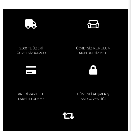
5.000 TL ÜZERİ
ÜCRETSİZ KURULUM
ÜCRETSİZ KARGO
MONTAJ HİZMETİ
KREDİ KARTI İLE
GÜVENLİ ALIŞVERİŞ
TAKSİTLi ÖDEME
SSL GÜVENLİĞİ