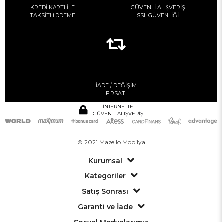
KREDİ KARTI İLE
GÜVENLİ ALIŞVERİŞ
TAKSİTLi ÖDEME
SSL GÜVENLİĞİ
İADE / DEĞİŞİM
FIRSATI
İNTERNETTE
GÜVENLİ ALIŞVERİŞ
© 2021 Mazello Mobilya
Kurumsal
Kategoriler
Satış Sonrası
Garanti ve İade
Sosyal Medyalarımız