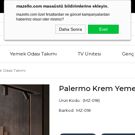
Estetik
ve
Kalitenin
Buluşma Noktası
mazello.com masaüstü bildirimlerine ekleyin.
mazello.com özel fırsatlardan ve güncel kampanyalardan
haberiniz olsun ister misiniz?
Daha Sonra
Evet
Yemek Odası Takımı
TV Ünitesi
Genç 
 Odası Takımı
Palermo Krem Yeme
(MZ-018)
Barkod
:
MZ-018