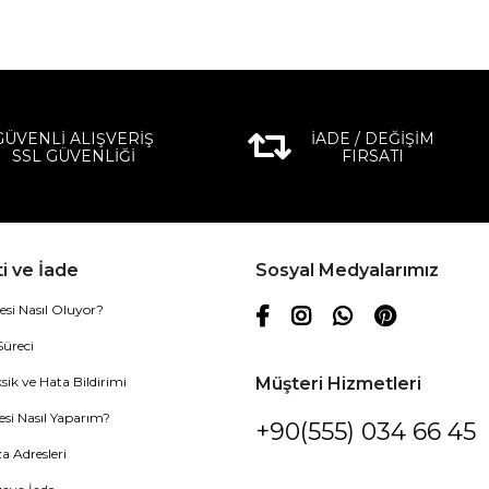
GÜVENLİ ALIŞVERİŞ
İADE / DEĞİŞİM
SSL GÜVENLİĞİ
FIRSATI
i ve İade
Sosyal Medyalarımız
esi Nasıl Oluyor?
Süreci
sik ve Hata Bildirimi
Müşteri Hizmetleri
esi Nasıl Yaparım?
+90(555) 034 66 45
 Adresleri