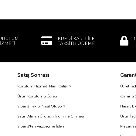
KURULUM
KREDİ KARTI İLE
İZMETİ
TAKSİTLi ÖDEME
Satış Sonrası
Garant
Kurulum Hizmeti Nasıl Çalışır?
Ücret İad
Ürün Kurulumu Ücreti
Garanti 
Sipariş Takibi Nasıl Oluyor?
Hasar, Ek
Satın Alınan Ürünün İndirime Girmesi
Ürün İad
Sipariş'ten Vazgeçme İşlemi
Mazağaza