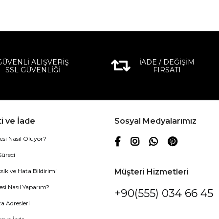
GÜVENLİ ALIŞVERİŞ
İADE / DEĞİŞİM
SSL GÜVENLİĞİ
FIRSATI
i ve İade
Sosyal Medyalarımız
esi Nasıl Oluyor?
Süreci
sik ve Hata Bildirimi
Müşteri Hizmetleri
esi Nasıl Yaparım?
+90(555) 034 66 45
 Adresleri