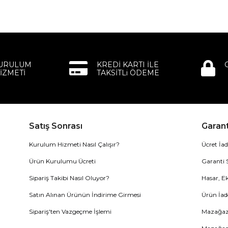
KURULUM
KREDİ KARTI İLE
İZMETİ
TAKSİTLi ÖDEME
Satış Sonrası
Garant
Kurulum Hizmeti Nasıl Çalışır?
Ücret İad
Ürün Kurulumu Ücreti
Garanti 
Sipariş Takibi Nasıl Oluyor?
Hasar, Ek
Satın Alınan Ürünün İndirime Girmesi
Ürün İad
Sipariş'ten Vazgeçme İşlemi
Mazağaza