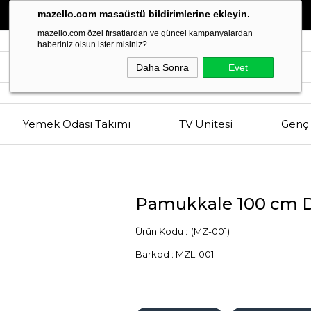
Estetik
ve
Kalitenin
Buluşma Noktası
mazello.com masaüstü bildirimlerine ekleyin.
mazello.com özel fırsatlardan ve güncel kampanyalardan
haberiniz olsun ister misiniz?
Daha Sonra
Evet
Yemek Odası Takımı
TV Ünitesi
Genç 
Pamukkale 100 cm 
(MZ-001)
Barkod
:
MZL-001