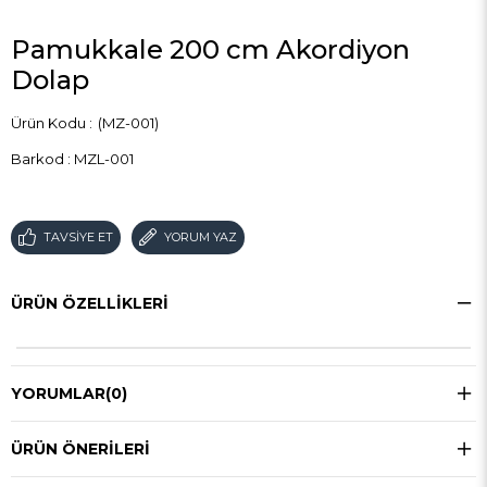
Pamukkale 200 cm Akordiyon
Dolap
(MZ-001)
Barkod
:
MZL-001
TAVSIYE ET
YORUM YAZ
ÜRÜN ÖZELLIKLERI
YORUMLAR
(0)
ÜRÜN ÖNERILERI