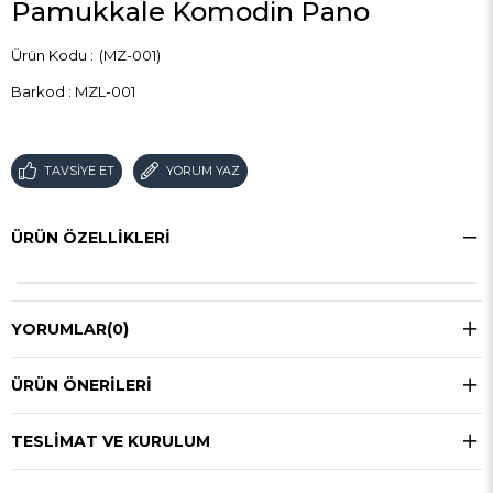
Pamukkale Komodin Pano
(MZ-001)
Barkod
:
MZL-001
TAVSIYE ET
YORUM YAZ
ÜRÜN ÖZELLIKLERI
YORUMLAR
(0)
ÜRÜN ÖNERILERI
TESLIMAT VE KURULUM