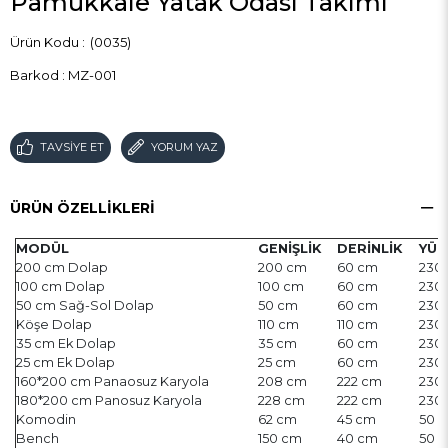
Pamukkale Yatak Odası Takımı
(0035)
Barkod
:
MZ-001
TAVSIYE ET
YORUM YAZ
ÜRÜN ÖZELLIKLERI
MODÜL
GENİŞLİK
DERİNLİK
YÜK
200 cm Dolap
200 cm
60 cm
230
100 cm Dolap
100 cm
60 cm
230
50 cm Sağ-Sol Dolap
50 cm
60 cm
230
Köşe Dolap
110 cm
110 cm
230
35 cm Ek Dolap
35 cm
60 cm
230
25 cm Ek Dolap
25 cm
60 cm
230
160*200 cm Panaosuz Karyola
208 cm
222 cm
230
180*200 cm Panosuz Karyola
228 cm
222 cm
230
Komodin
62 cm
45 cm
50 
Bench
150 cm
40 cm
50 