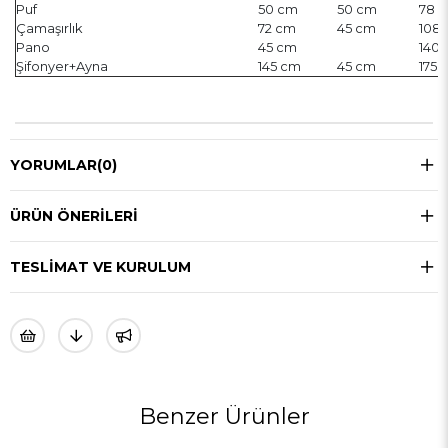
Puf
50 cm
50 cm
78 
Çamaşırlık
72 cm
45 cm
108
Pano
45 cm
140
Şifonyer+Ayna
145 cm
45 cm
175 
YORUMLAR
(0)
ÜRÜN ÖNERILERI
TESLIMAT VE KURULUM
Benzer Ürünler