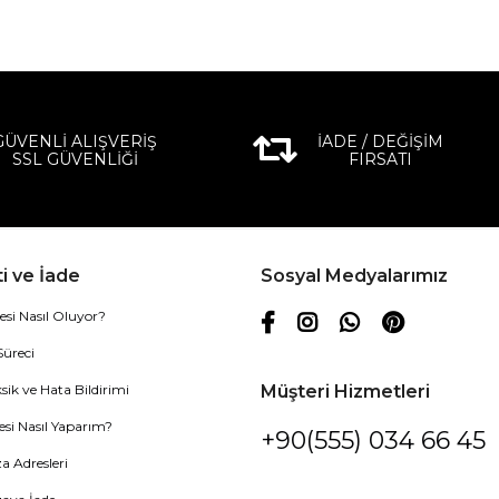
GÜVENLİ ALIŞVERİŞ
İADE / DEĞİŞİM
SSL GÜVENLİĞİ
FIRSATI
i ve İade
Sosyal Medyalarımız
esi Nasıl Oluyor?
Süreci
sik ve Hata Bildirimi
Müşteri Hizmetleri
esi Nasıl Yaparım?
+90(555) 034 66 45
 Adresleri