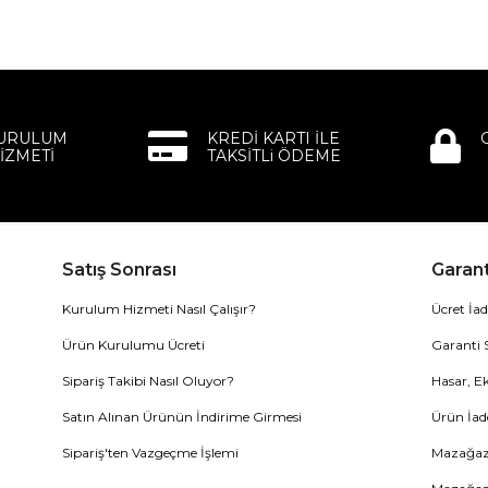
KURULUM
KREDİ KARTI İLE
İZMETİ
TAKSİTLi ÖDEME
Satış Sonrası
Garant
Kurulum Hizmeti Nasıl Çalışır?
Ücret İad
Ürün Kurulumu Ücreti
Garanti 
Sipariş Takibi Nasıl Oluyor?
Hasar, Ek
Satın Alınan Ürünün İndirime Girmesi
Ürün İad
Sipariş'ten Vazgeçme İşlemi
Mazağaza