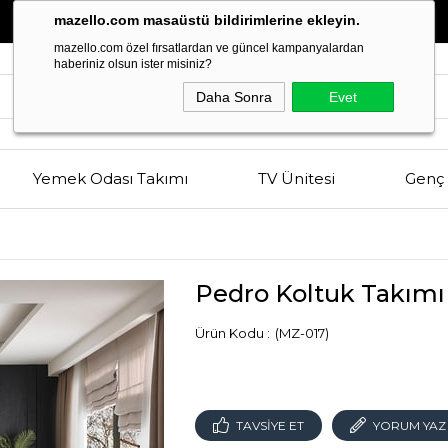
Estetik
ve
Kalitenin
Buluşma Noktası
mazello.com masaüstü bildirimlerine ekleyin.
mazello.com özel fırsatlardan ve güncel kampanyalardan
haberiniz olsun ister misiniz?
Daha Sonra
Evet
Yemek Odası Takımı
TV Ünitesi
Genç 
Pedro Koltuk Takımı
(MZ-017)
TAVSIYE ET
YORUM YAZ