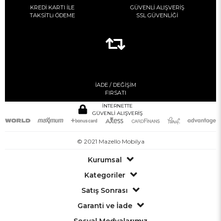
KREDİ KARTI İLE
GÜVENLİ ALIŞVERİŞ
TAKSİTLi ÖDEME
SSL GÜVENLİĞİ
İADE / DEĞİŞİM
FIRSATI
İNTERNETTE
GÜVENLİ ALIŞVERİŞ
© 2021 Mazello Mobilya
Kurumsal
Kategoriler
Satış Sonrası
Garanti ve İade
Sosyal Medyalarımız