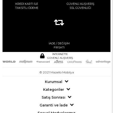
KREDİ KARTI İLE
GÜVENLİ ALIŞVERİŞ
TAKSİTLi ÖDEME
SSL GÜVENLİĞİ
İADE / DEĞİŞİM
FIRSATI
İNTERNETTE
GÜVENLİ ALIŞVERİŞ
© 2021 Mazello Mobilya
Kurumsal
Kategoriler
Satış Sonrası
Garanti ve İade
Sosyal Medyalarımız