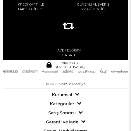
KREDİ KARTI İLE
GÜVENLİ ALIŞVERİŞ
TAKSİTLi ÖDEME
SSL GÜVENLİĞİ
İADE / DEĞİŞİM
FIRSATI
İNTERNETTE
GÜVENLİ ALIŞVERİŞ
© 2021 Mazello Mobilya
Kurumsal
Kategoriler
Satış Sonrası
Garanti ve İade
Sosyal Medyalarımız