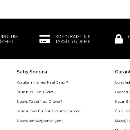
KURULUM
KREDİ KARTI İLE
İZMETİ
TAKSİTLi ÖDEME
Satış Sonrası
Garant
Kurulum Hizmeti Nasıl Çalışır?
Ücret İad
Ürün Kurulumu Ücreti
Garanti 
Sipariş Takibi Nasıl Oluyor?
Hasar, Ek
Satın Alınan Ürünün İndirime Girmesi
Ürün İad
Sipariş'ten Vazgeçme İşlemi
Mazağaza