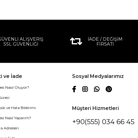
GÜVENLİ ALIŞVERİŞ
İADE / DEĞİŞİM
SSL GÜVENLİĞİ
FIRSATI
i ve İade
Sosyal Medyalarımız
esi Nasıl Oluyor?
Süreci
sik ve Hata Bildirimi
Müşteri Hizmetleri
esi Nasıl Yaparım?
+90(555) 034 66 45
 Adresleri