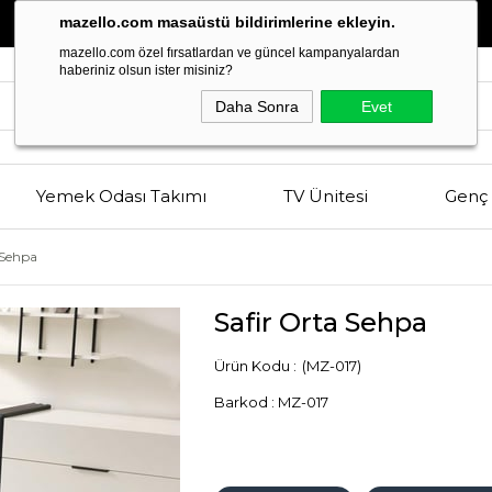
Estetik
ve
Kalitenin
Buluşma Noktası
mazello.com masaüstü bildirimlerine ekleyin.
mazello.com özel fırsatlardan ve güncel kampanyalardan
haberiniz olsun ister misiniz?
Daha Sonra
Evet
Yemek Odası Takımı
TV Ünitesi
Genç 
 Sehpa
Safir Orta Sehpa
(MZ-017)
Barkod
:
MZ-017