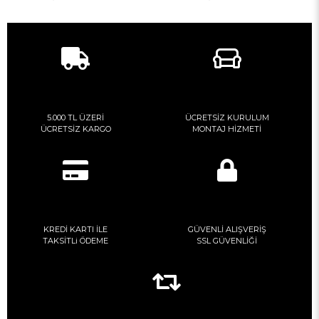
5.000 TL ÜZERİ
ÜCRETSİZ KURULUM
ÜCRETSİZ KARGO
MONTAJ HİZMETİ
KREDİ KARTI İLE
GÜVENLİ ALIŞVERİŞ
TAKSİTLi ÖDEME
SSL GÜVENLİĞİ