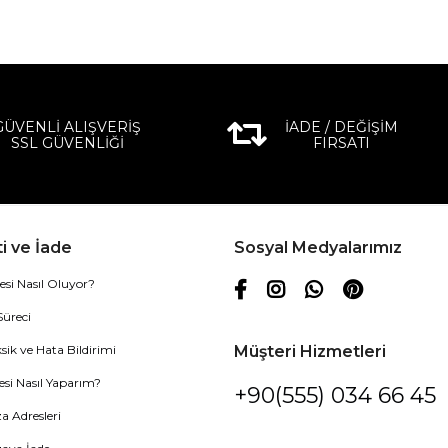
GÜVENLİ ALIŞVERİŞ
İADE / DEĞİŞİM
SSL GÜVENLİĞİ
FIRSATI
i ve İade
Sosyal Medyalarımız
esi Nasıl Oluyor?
Süreci
sik ve Hata Bildirimi
Müşteri Hizmetleri
esi Nasıl Yaparım?
+90(555) 034 66 45
 Adresleri