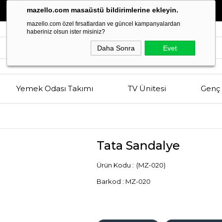
Estetik
ve
Kalitenin
Buluşma Noktası
mazello.com masaüstü bildirimlerine ekleyin.
mazello.com özel fırsatlardan ve güncel kampanyalardan
haberiniz olsun ister misiniz?
Daha Sonra
Evet
Yemek Odası Takımı
TV Ünitesi
Genç 
Tata Sandalye
(MZ-020)
Barkod
:
MZ-020