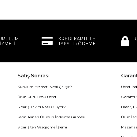
KURULUM
KREDİ KARTI İLE
İZMETİ
TAKSİTLi ÖDEME
Satış Sonrası
Garant
Kurulum Hizmeti Nasıl Çalışır?
Ücret İad
Ürün Kurulumu Ücreti
Garanti 
Sipariş Takibi Nasıl Oluyor?
Hasar, Ek
Satın Alınan Ürünün İndirime Girmesi
Ürün İad
Sipariş'ten Vazgeçme İşlemi
Mazağaza