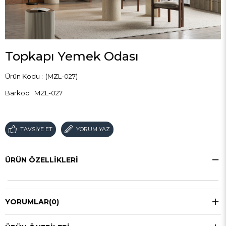
Topkapı Yemek Odası
(MZL-027)
Barkod
:
MZL-027
TAVSIYE ET
YORUM YAZ
ÜRÜN ÖZELLIKLERI
YORUMLAR
(0)