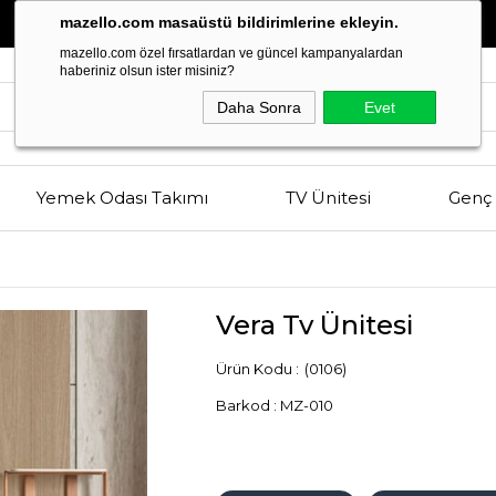
Estetik
ve
Kalitenin
Buluşma Noktası
mazello.com masaüstü bildirimlerine ekleyin.
mazello.com özel fırsatlardan ve güncel kampanyalardan
haberiniz olsun ister misiniz?
Daha Sonra
Evet
Yemek Odası Takımı
TV Ünitesi
Genç 
Vera Tv Ünitesi
(0106)
Barkod
:
MZ-010