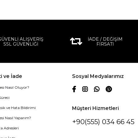
GÜVENLİ ALIŞVERİŞ
İADE / DEĞİŞİM
SSL GÜVENLİĞİ
FIRSATI
i ve İade
Sosyal Medyalarımız
esi Nasıl Oluyor?
Süreci
sik ve Hata Bildirimi
Müşteri Hizmetleri
esi Nasıl Yaparım?
+90(555) 034 66 45
 Adresleri