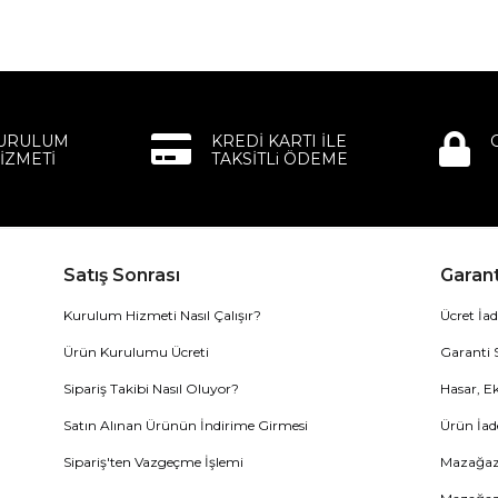
KURULUM
KREDİ KARTI İLE
İZMETİ
TAKSİTLi ÖDEME
Satış Sonrası
Garant
Kurulum Hizmeti Nasıl Çalışır?
Ücret İad
Ürün Kurulumu Ücreti
Garanti 
Sipariş Takibi Nasıl Oluyor?
Hasar, Ek
Satın Alınan Ürünün İndirime Girmesi
Ürün İad
Sipariş'ten Vazgeçme İşlemi
Mazağaza