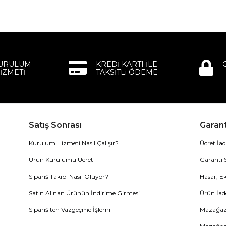
KURULUM
KREDİ KARTI İLE
İZMETİ
TAKSİTLi ÖDEME
Satış Sonrası
Garant
Kurulum Hizmeti Nasıl Çalışır?
Ücret İad
Ürün Kurulumu Ücreti
Garanti 
Sipariş Takibi Nasıl Oluyor?
Hasar, Ek
Satın Alınan Ürünün İndirime Girmesi
Ürün İad
Sipariş'ten Vazgeçme İşlemi
Mazağaza