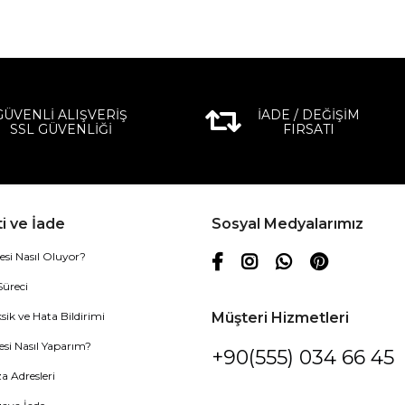
GÜVENLİ ALIŞVERİŞ
İADE / DEĞİŞİM
SSL GÜVENLİĞİ
FIRSATI
i ve İade
Sosyal Medyalarımız
esi Nasıl Oluyor?
Süreci
sik ve Hata Bildirimi
Müşteri Hizmetleri
esi Nasıl Yaparım?
+90(555) 034 66 45
 Adresleri