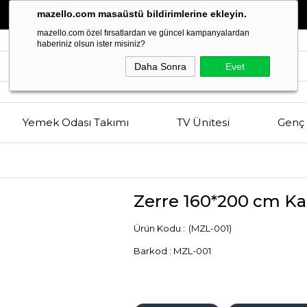
Estetik
ve
Kalitenin
Buluşma Noktası
mazello.com masaüstü bildirimlerine ekleyin.
mazello.com özel fırsatlardan ve güncel kampanyalardan
haberiniz olsun ister misiniz?
Daha Sonra
Evet
Yemek Odası Takımı
TV Ünitesi
Genç 
Zerre 160*200 cm Ka
(MZL-001)
Barkod
:
MZL-001