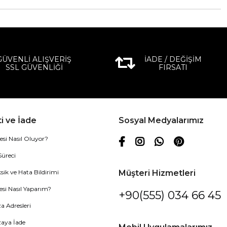
GÜVENLİ ALIŞVERİŞ
İADE / DEĞİŞİM
SSL GÜVENLİĞİ
FIRSATI
i ve İade
Sosyal Medyalarımız
esi Nasıl Oluyor?
Süreci
sik ve Hata Bildirimi
Müşteri Hizmetleri
esi Nasıl Yaparım?
+90(555) 034 66 45
 Adresleri
aya İade