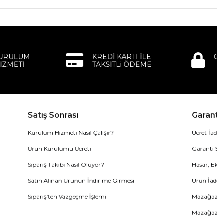
KURULUM
KREDİ KARTI İLE
İZMETİ
TAKSİTLi ÖDEME
Satış Sonrası
Garant
Kurulum Hizmeti Nasıl Çalışır?
Ücret İad
Ürün Kurulumu Ücreti
Garanti 
Sipariş Takibi Nasıl Oluyor?
Hasar, Ek
Satın Alınan Ürünün İndirime Girmesi
Ürün İad
Sipariş'ten Vazgeçme İşlemi
Mazağaza
Mazağaz