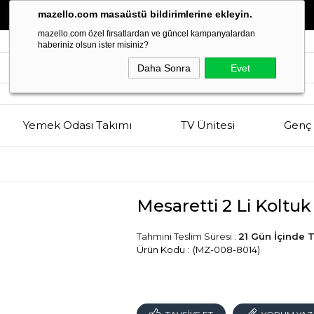
Estetik
ve
Kalitenin
Buluşma Noktası
mazello.com masaüstü bildirimlerine ekleyin.
mazello.com özel fırsatlardan ve güncel kampanyalardan
haberiniz olsun ister misiniz?
Daha Sonra
Evet
Yemek Odası Takımı
TV Ünitesi
Genç 
Mesaretti 2 Li Koltuk
Tahmini Teslim Süresi
:
21 Gün İçinde 
(MZ-008-8014)