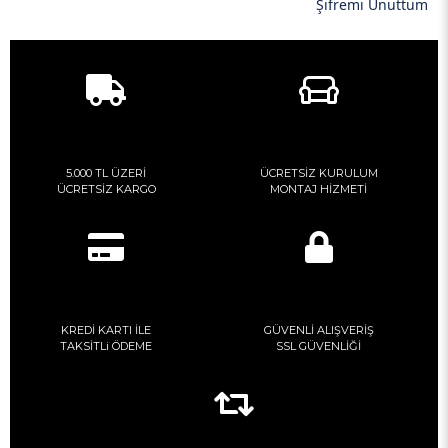
Şifremi Unuttum
5.000 TL ÜZERİ
ÜCRETSİZ KURULUM
ÜCRETSİZ KARGO
MONTAJ HİZMETİ
KREDİ KARTI İLE
GÜVENLİ ALIŞVERİŞ
TAKSİTLi ÖDEME
SSL GÜVENLİĞİ