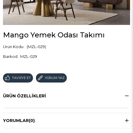
Mango Yemek Odası Takımı
(MZL-029)
Barkod
:
MZL-029
TAVSIYE ET
YORUM YAZ
ÜRÜN ÖZELLIKLERI
YORUMLAR
(0)