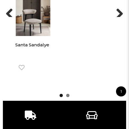
Previous
Next
Santa Sandalye
1